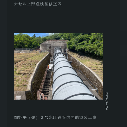
ナセル上部点検補修塗装
2026/6/24
間野平（発）２号水圧鉄管内面他塗装工事