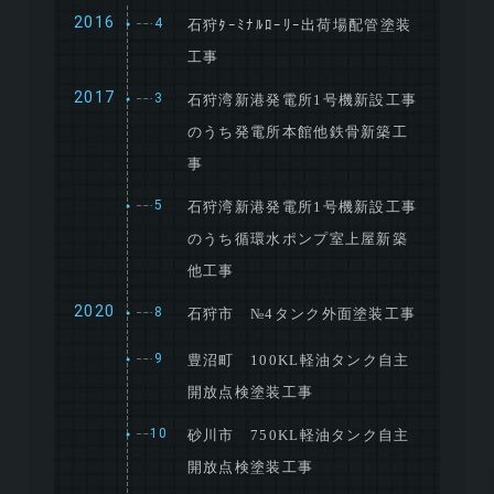
2016
4
石狩ﾀｰﾐﾅﾙﾛｰﾘｰ出荷場配管塗装
●
工事
2017
3
石狩湾新港発電所1号機新設工事
●
のうち発電所本館他鉄骨新築工
事
5
石狩湾新港発電所1号機新設工事
●
のうち循環水ポンプ室上屋新築
他工事
2020
8
石狩市 №4タンク外面塗装工事
●
9
豊沼町 100KL軽油タンク自主
●
開放点検塗装工事
10
砂川市 750KL軽油タンク自主
●
開放点検塗装工事