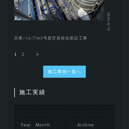
2025/4/15
兵庫パルプ㈱3号真空蒸発缶新設工事
1
2
>
施工事例一覧へ
施工実績
Year
Month
Archive