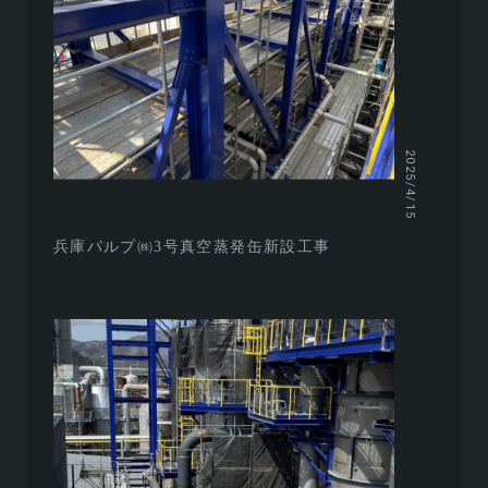
2025/4/15
兵庫パルプ㈱3号真空蒸発缶新設工事