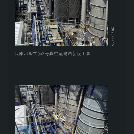
2025/4/15
兵庫パルプ㈱3号真空蒸発缶新設工事